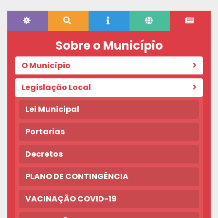
Sobre o Município
O Município
Legislação Local
Lei Municipal
Portarias
Decretos
PLANO DE CONTINGÊNCIA
VACINAÇÃO COVID-19