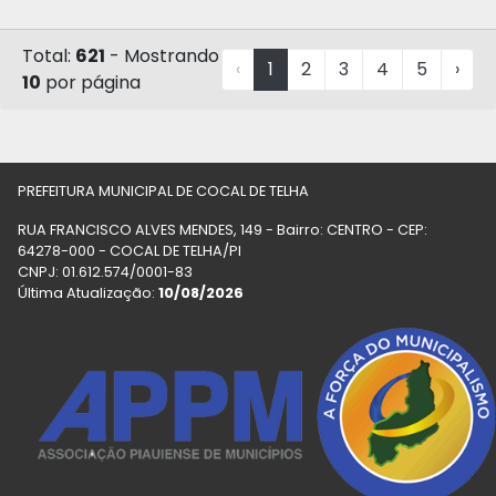
Total:
621
- Mostrando
‹
1
2
3
4
5
›
10
por página
PREFEITURA MUNICIPAL DE COCAL DE TELHA
RUA FRANCISCO ALVES MENDES, 149 - Bairro: CENTRO - CEP:
64278-000 - COCAL DE TELHA/PI
CNPJ: 01.612.574/0001-83
Última Atualização:
10/08/2026