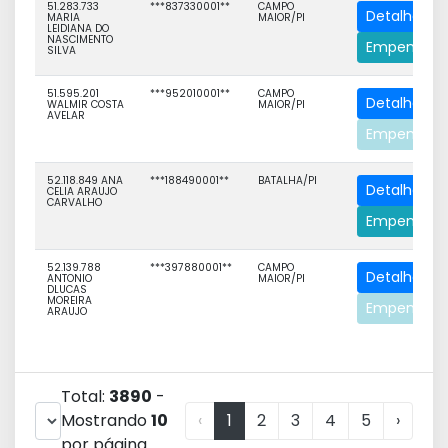
51.283.733
***837330001**
CAMPO
Detalhe
MARIA
MAIOR/PI
LEIDIANA DO
NASCIMENTO
Empenhos
SILVA
51.595.201
***952010001**
CAMPO
Detalhe
WALMIR COSTA
MAIOR/PI
AVELAR
Empenhos
52.118.849 ANA
***188490001**
BATALHA/PI
Detalhe
CELIA ARAUJO
CARVALHO
Empenhos
52.139.788
***397880001**
CAMPO
Detalhe
ANTONIO
MAIOR/PI
DLUCAS
MOREIRA
Empenhos
ARAUJO
Total:
3890
-
Mostrando
10
‹
1
2
3
4
5
›
por página