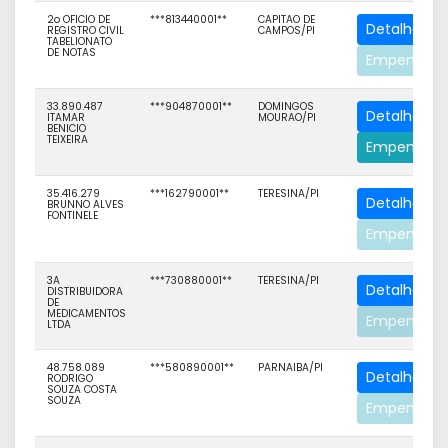
2o OFICIO DE
***813440001**
CAPITAO DE
Detalhe
REGISTRO CIVIL
CAMPOS/PI
TABELIONATO
DE NOTAS
Empenhos
33.890.487
***904870001**
DOMINGOS
Detalhe
ITAMAR
MOURAO/PI
BENICIO
TEIXEIRA
Empenhos
35.416.279
***162790001**
TERESINA/PI
Detalhe
BRUNNO ALVES
FONTINELE
Empenhos
3A
***730880001**
TERESINA/PI
Detalhe
DISTRIBUIDORA
DE
MEDICAMENTOS
Empenhos
LTDA
48.758.089
***580890001**
PARNAIBA/PI
Detalhe
RODRIGO
SOUZA COSTA
SOUZA
Empenhos