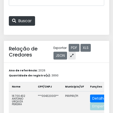
Buscar
Relação de
PDF
XLS
Exportar:
Credores
JSON
Ano de referência:
2026
Quantidade de registro(s):
3890
Nome
CPF/CNPJ
Municipio/UF
Funções
18.700.432
***004320001**
PIRIPIRI/PI
Detalhe
ANTONIO
URQUIZA
PEREIRA
Empenhos